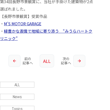
第34回長野市景観賞に、当社が手掛けた建築物が2点
選ばれました。
【長野市景観賞】受賞作品
・
M’S MOTOR GARAGE
・
緑豊かな表情で地域に寄り添う “みうらハートク
リニック”
前の
次の
ALL
記事へ
記事へ
ALL
News
Topics