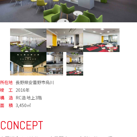
所在地
長野県安曇野市烏川
竣 工
2016年
構 造
RC造 地上3階
面 積
3,450㎡
CONCEPT