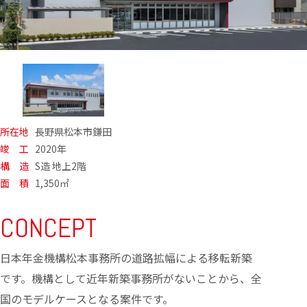
所在地
長野県松本市鎌田
竣 工
2020年
構 造
S造 地上2階
面 積
1,350㎡
CONCEPT
日本年金機構松本事務所の道路拡幅による移転新築
です。機構として近年新築事務所がないことから、全
国のモデルケースとなる案件です。