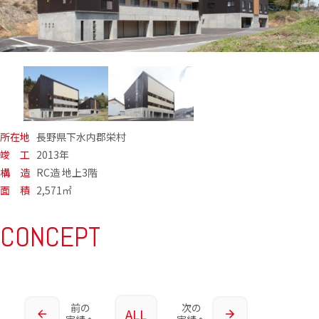
所在地
長野県下水内郡栄村
竣 工
2013年
構 造
RC造 地上3階
面 積
2,571㎡
CONCEPT
前の
次の
ALL