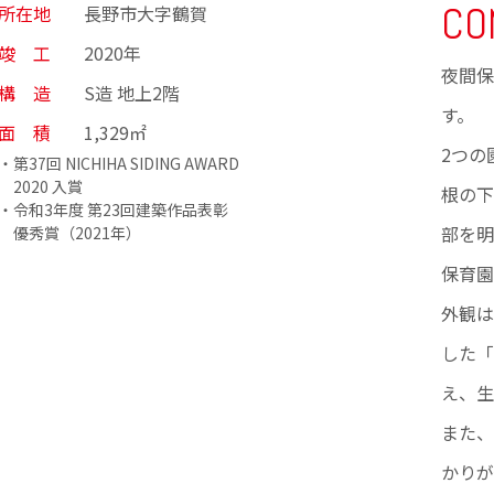
CO
所在地
長野市大字鶴賀
竣 工
2020年
夜間保
構 造
S造 地上2階
す。
面 積
1,329㎡
2つの
・第37回 NICHIHA SIDING AWARD
2020 入賞
根の下
・令和3年度 第23回建築作品表彰
部を明
優秀賞（2021年）
保育園
外観は
した「
え、生
また、
かりが