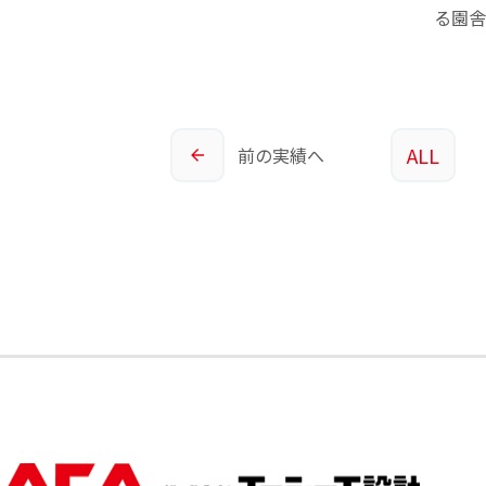
る園舎
ALL
前の
実績へ