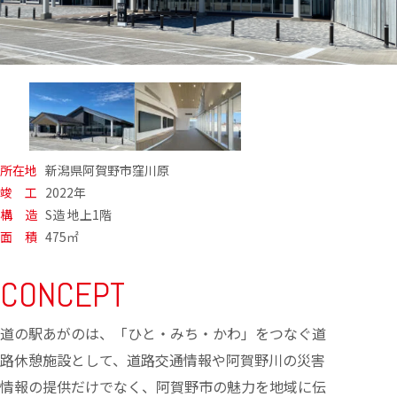
所在地
新潟県阿賀野市窪川原
竣 工
2022年
構 造
S造 地上1階
面 積
475㎡
CONCEPT
道の駅あがのは、「ひと・みち・かわ」をつなぐ道
路休憩施設として、道路交通情報や阿賀野川の災害
情報の提供だけでなく、阿賀野市の魅力を地域に伝