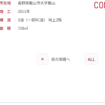
CO
所在地
長野県飯山市大字飯山
竣 工
2011年
構 造
S造（一部RC造） 地上2階
面 積
738㎡
ALL
前の
実績へ