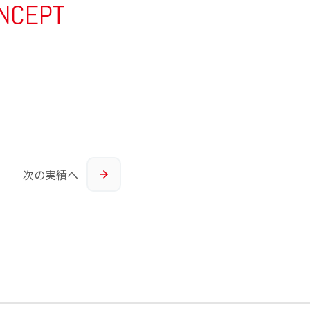
NCEPT
次の
実績へ