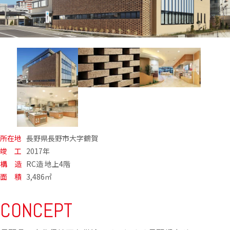
所在地
長野県長野市大字鶴賀
竣 工
2017年
構 造
RC造 地上4階
面 積
3,486㎡
CONCEPT