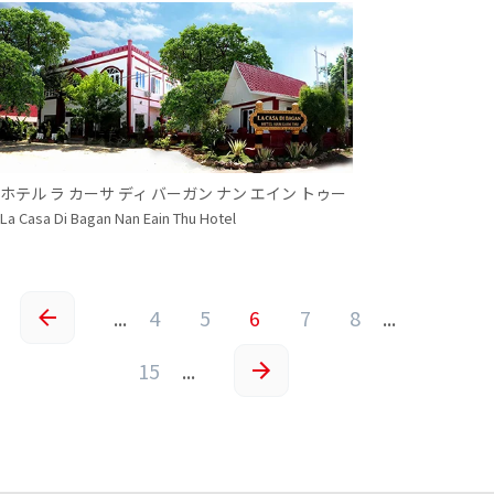
ホテル ラ カーサ ディ バーガン ナン エイン トゥー
La Casa Di Bagan Nan Eain Thu Hotel
...
4
5
6
7
8
...
«
15
...
»