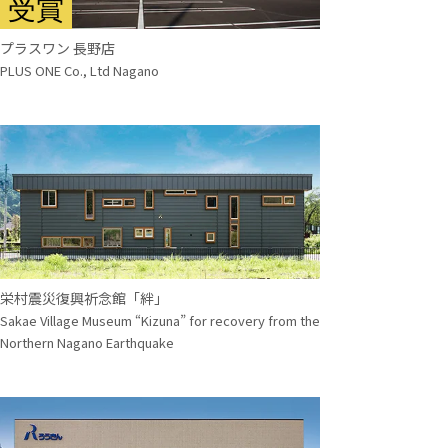
受賞
プラスワン 長野店
PLUS ONE Co., Ltd Nagano
栄村震災復興祈念館「絆」
Sakae Village Museum “Kizuna” for recovery from the
Northern Nagano Earthquake