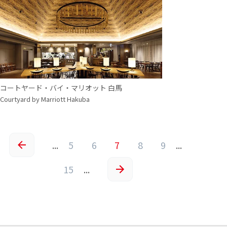
コートヤード・バイ・マリオット 白馬
Courtyard by Marriott Hakuba
...
5
6
7
8
9
...
«
15
...
»