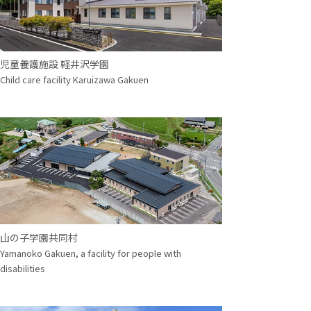
児童養護施設 軽井沢学園
Child care facility Karuizawa Gakuen
山の子学園共同村
Yamanoko Gakuen, a facility for people with
disabilities