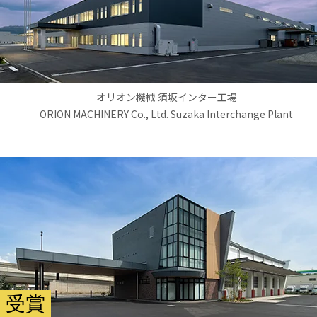
オリオン機械 須坂インター工場
ORION MACHINERY Co., Ltd. Suzaka Interchange Plant
受賞