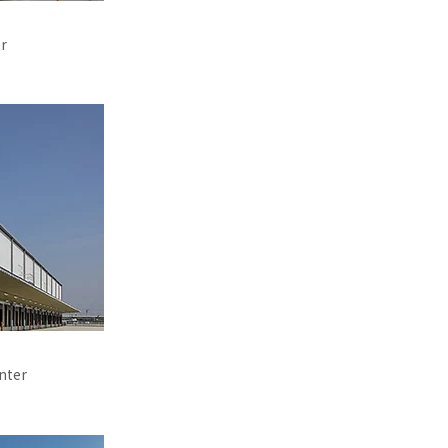
r
nter