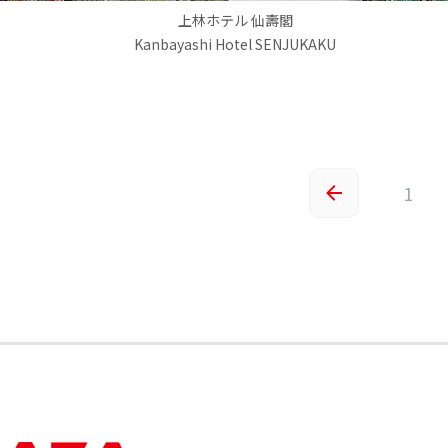
上林ホテル 仙壽閣
Kanbayashi Hotel SENJUKAKU
1
«