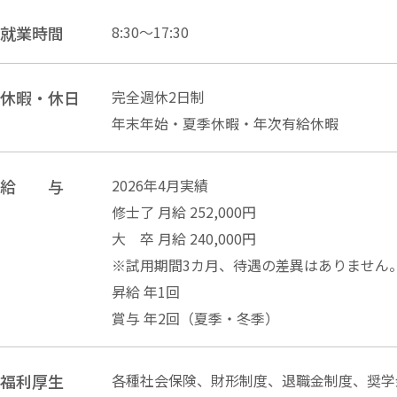
就業時間
8:30～17:30
休暇・休日
完全週休2日制
年末年始・夏季休暇・年次有給休暇
給 与
2026年4月実績
修士了 月給 252,000円
大 卒 月給 240,000円
※試用期間3カ月、
待遇の差異はありません
昇給 年1回
賞与 年2回（夏季・冬季）
福利厚生
各種社会保険、財形制度、退職金制度、
奨学